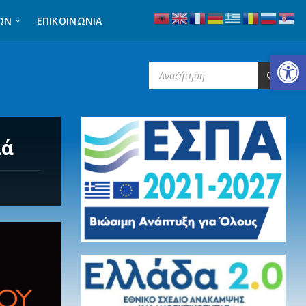
ΩΝ
ΕΠΙΚΟΙΝΩΝΊΑ
Ανοίξτε τη γραμμή εργαλείων
SEARCH:
ιά