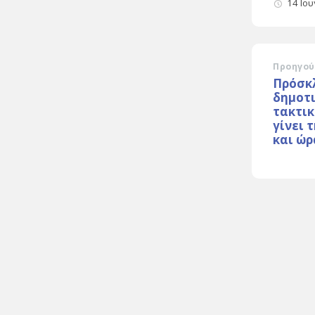
14 Ιο
Προηγού
Πρόσκ
δημοτ
τακτικ
γίνει 
και ώρ