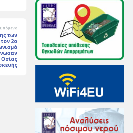
Επόμενο
ης των
στον 2ο
ωνισμό
άνωσαν
ς Οσίας
σκευής