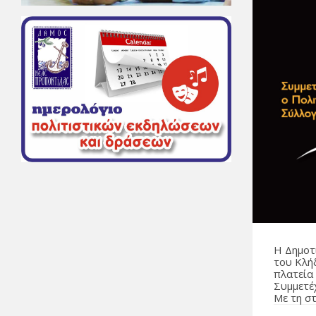
Η Δημοτ
του Κλή
πλατεία
Συμμετέ
Με τη σ