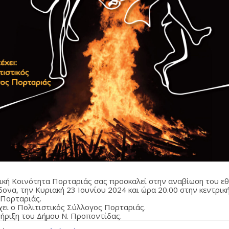
ική Κοινότητα Πορταριάς σας προσκαλεί στην αναβίωση του ε
δονα, την Κυριακή 23 Ιουνίου 2024 και ώρα 20.00 στην κεντρικ
 Πορταριάς.
χει ο Πολιτιστικός Σύλλογος Πορταριάς.
τήριξη του Δήμου Ν. Προποντίδας.