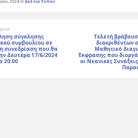
υνίου, 2024
in
Δελτία Τύπου
μενο
ληση σύγκλησης
Τελετή βράβευσ
ικού συμβουλίου σε
διακριθέντων 
ή συνεδρίαση που θα
Μαθητικό Διαγ
την Δευτέρα 17/6/2024
Έκφρασης που διοργ
α 20:00
οι Νεανικές Συνάξει
Παρα