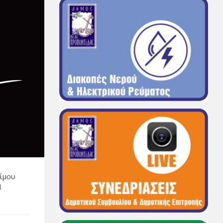
θίμου
ή