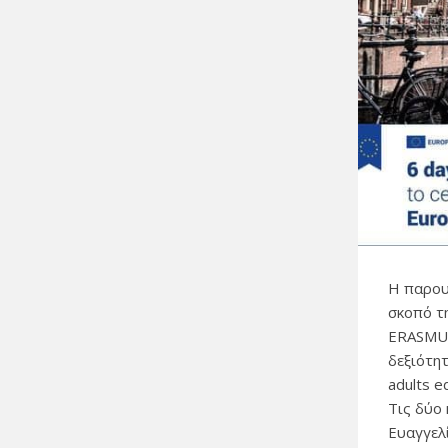
Η παρου
σκοπό τ
ERASMUS
δεξιότητ
adults e
Τις δύο
Ευαγγελ