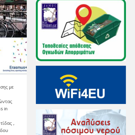
σης με
γώντας
s in
τίδας ,
ίδου