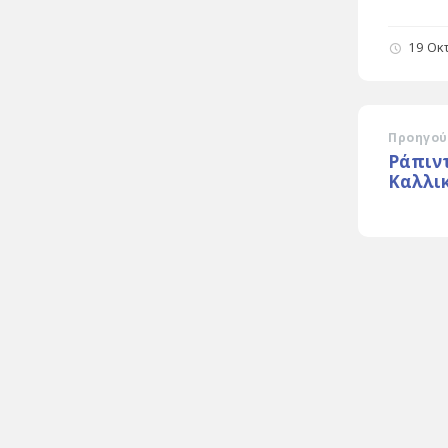
19 Οκ
Προηγού
Ράπιντ
Καλλι