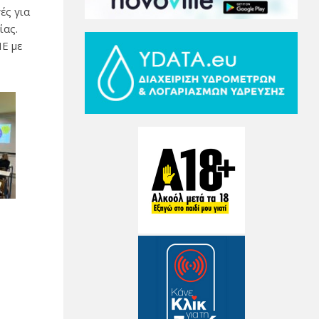
ές για
ίας.
ΠΕ με