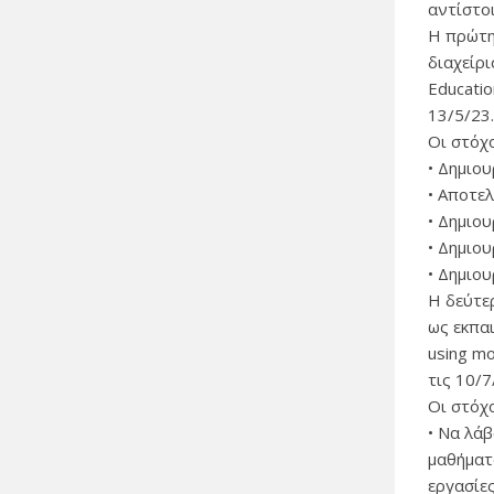
αντίστο
Η πρώτη
διαχείρι
Educatio
13/5/23
Οι στόχο
• Δημιο
• Αποτε
• Δημιο
• Δημιου
• Δημιο
H δεύτε
ως εκπαι
using mo
τις 10/7
Οι στόχο
• Να λά
μαθήματ
εργασίες