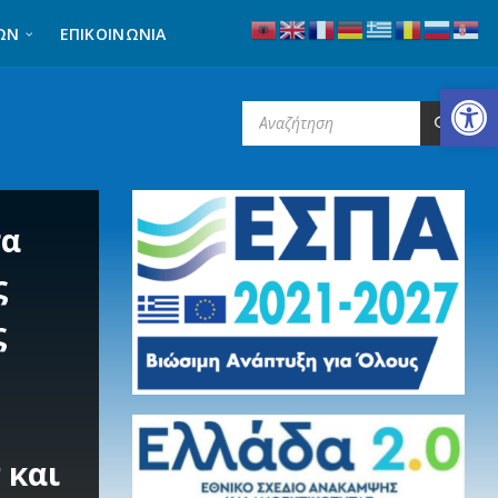
ΩΝ
ΕΠΙΚΟΙΝΩΝΊΑ
Ανοίξτε τη γραμμή εργαλείων
SEARCH:
σα
ς
ς
 και