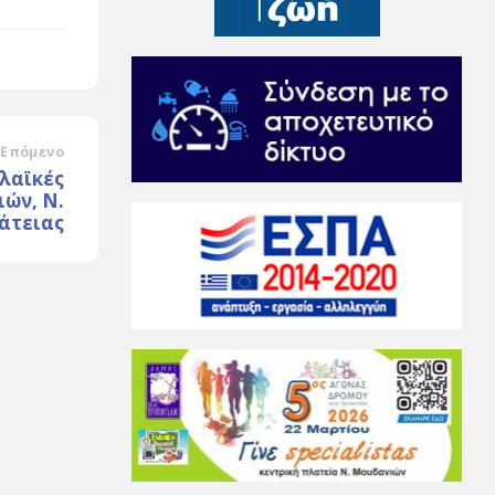
Επόμενο
 λαϊκές
ών, Ν.
άτειας