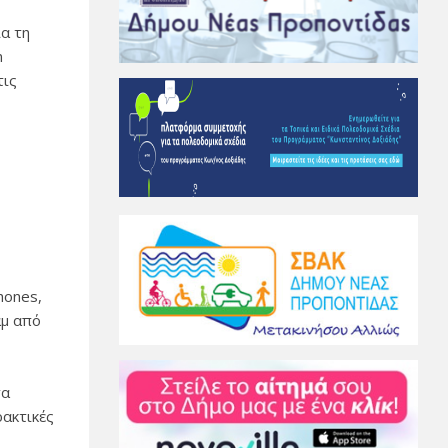
α τη
n
τις
hones,
αμ από
τα
ρακτικές