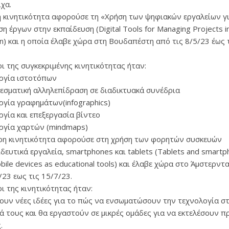
ιχα.
 κινητικότητα αφορούσε τη «Χρήση των ψηφιακών εργαλείων γι
ση έργων στην εκπαίδευση (Digital Tools for Managing Projects i
n) και η οποία έλαβε χώρα στη Βουδαπέστη από τις 8/5/23 έως 
.
ι της συγκεκριμένης κινητικότητας ήταν:
υργία ιστοτόπων
λεσματική αλληλεπίδραση σε διαδικτυακά συνέδρια
υργία γραφημάτων(infographics)
ργία και επεξεργασία βίντεο
υργία χαρτών (mindmaps)
ρη κινητικότητα αφορούσε στη χρήση των φορητών συσκευών
δευτικά εργαλεία, smartphones και tablets (Tablets and smartp
bile devices as educational tools) και έλαβε χώρα στο Άμστερντ
/23 εως τις 15/7/23.
ι της κινητικότητας ήταν:
βουν νέες ιδέες για το πώς να ενσωματώσουν την τεχνολογία σ
ά τους και θα εργαστούν σε μικρές ομάδες για να εκτελέσουν π
.