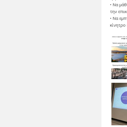
• Να μά
την επι
• Να εμ
κίνητρο