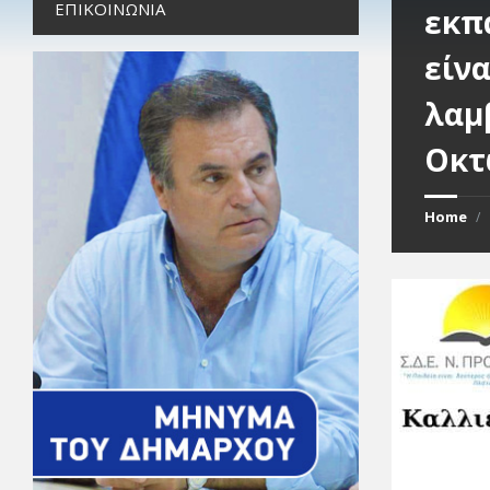
ΕΠΙΚΟΙΝΩΝΊΑ
εκπ
είν
λαμ
Οκτ
Home
/