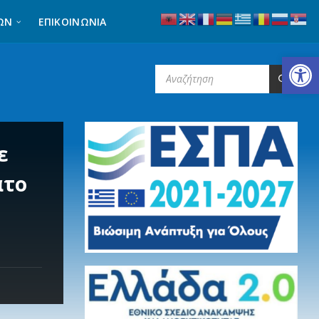
ΩΝ
ΕΠΙΚΟΙΝΩΝΊΑ
Ανοίξτε τη γραμμή εργαλείων
SEARCH:
ε
ατο