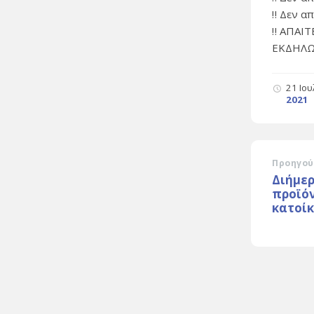
‼ Δεν α
‼ ΑΠΑΙ
ΕΚΔΗΛΩ
21 Ιο
2021
Προηγού
Διήμε
προϊόν
κατοί