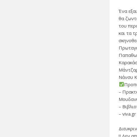
Ένα εξα
θα ζωντ
του περ
και τα τ
σκηνοθε
Πρωταγω
Παπαθωμ
Καρακάσ
Μάντζαρ
Νάνσυ Κ
Προπώ
– Πρακτ
Μουδανι
– Βιβλι
– viva.gr
Διευκριν
‼ Δεν απ