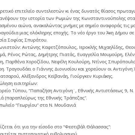
ιρετικό επιτελείο συντελεστών κι ένας δυνατός θίασος πρωτα
ανέψουν την ιστορία των Ρωμιών της Κωνσταντινούπολης στα
ασμένου αιώνα, ανακαλώντας μνήμες με σημείο αναφοράς τις μ
ραγούδια μιας ολόκληρης εποχής. Το νέο έργο του Άκη Δήμου σε
σία Σοφίας Σπυράτου.
νιστούν: Αντώνης Καφετζόπουλος, Ιεροκλής Μιχαηλίδης, Θεο
ά, Ρένος Ρώτας, Δημήτρης Πιατάς, Ευαγγελία Μουμούρη, Ελέν
η, Παρθένα Χοροζίδου, Νεφέλη Κουλούρη, Ντίνος Σπυρόπουλο
η. Τραγουδάει ο Γιάννης Διονυσίου και χορεύουν οι Αντιγόνη 
ατσαρού, Αλέξανδρος Κεϊβανάη, Γιούργκεν Κυριάκης.
ληση εισιτηρίων:
ορείο Τύπου, “Παπαζήση Αντιγόνη¨, Εθνικής Αντιστάσεως 9, Ν.
ά (παραπλεύρως της Εθνικής Τράπεζας”.
οπωλείο “Γεωργίου” στα Ν. Μουδανιά
ίζεται ότι για την είσοδο στο “Φεστιβάλ Θάλασσας”:
αιτείται πιστοποιητικό εμβολιασμού.