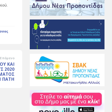
οϊού.
σσας
Επόμενο
ΟΥ ΚΑΙ
Σ 2020
ΜΑΤΟΣ
Η ΠΑΤΗ