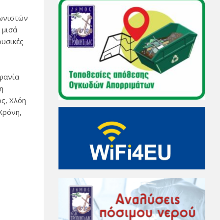
γωνιστών
 μισά
ουσικές
φανία
η
ς, Χλόη
Χρόνη,