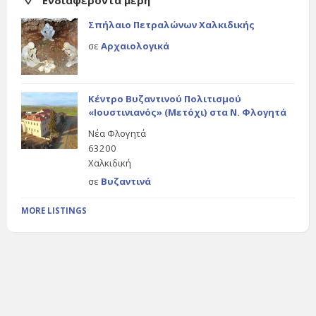
Ενδιαφέροντα μέρη
Σπήλαιο Πετραλώνων Χαλκιδικής
σε
Αρχαιολογικά
Κέντρο Βυζαντινού Πολιτισμού
«Ιουστινιανός» (Μετόχι) στα Ν. Φλογητά
Νέα Φλογητά
63200
Χαλκιδική
σε
Βυζαντινά
MORE LISTINGS