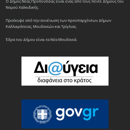
Ο Δήμος Νέας Προποντίδας είναι ένας από τους πέντε Δήμους του
Νομού Χαλκιδικής.
Προέκυψε από την συνένωση των προϋπαρχόντων Δήμων
Καλλικράτειας, Μουδανιών και Τρίγλιας.
Έδρα του Δήμου είναι τα Νέα Μουδανιά.