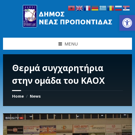
Skip
Skip
Skip
Skip
to
to
to
to
content
left
right
footer
Ανοίξτε τη γραμμή εργαλείων
sidebar
sidebar
MENU
Θερμά συγχαρητήρια
στην ομάδα του ΚΑΟΧ
Home
News
/