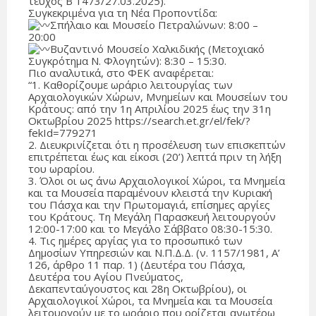
τεύχος Β 1473/27.03.2025).
Συγκεκριμένα για τη Νέα Προποντίδα:
Σπήλαιο και Μουσείο Πετραλώνων: 8:00 –
20:00
Βυζαντινό Μουσείο Χαλκιδικής (Μετοχιακό
Συγκρότημα Ν. Φλογητών): 8:30 – 15:30.
Πιο αναλυτικά, στο ΦΕΚ αναφέρεται:
“1. Καθορίζουμε ωράριο λειτουργίας των
Αρχαιολογικών Χώρων, Μνημείων και Μουσείων του
Κράτους: από την 1η Απριλίου 2025 έως την 31η
Οκτωβρίου 2025 https://search.et.gr/el/fek/?
fekId=779271
2. Διευκρινίζεται ότι η προσέλευση των επισκεπτών
επιτρέπεται έως και είκοσι (20’) λεπτά πριν τη λήξη
του ωραρίου.
3. Όλοι οι ως άνω Αρχαιολογικοί Χώροι, τα Μνημεία
και τα Μουσεία παραμένουν κλειστά την Κυριακή
του Πάσχα και την Πρωτομαγιά, επίσημες αργίες
του Κράτους. Τη Μεγάλη Παρασκευή λειτουργούν
12:00-17:00 και το Μεγάλο Σάββατο 08:30-15:30.
4. Τις ημέρες αργίας για το προσωπικό των
Δημοσίων Υπηρεσιών και Ν.Π.Δ.Δ. (ν. 1157/1981, Α’
126, άρθρο 11 παρ. 1) (Δευτέρα του Πάσχα,
Δευτέρα του Αγίου Πνεύματος,
Δεκαπενταύγουστος και 28η Οκτωβρίου), οι
Αρχαιολογικοί Χώροι, τα Μνημεία και τα Μουσεία
λειτουργούν με το ωράριο που ορίζεται ανωτέρω