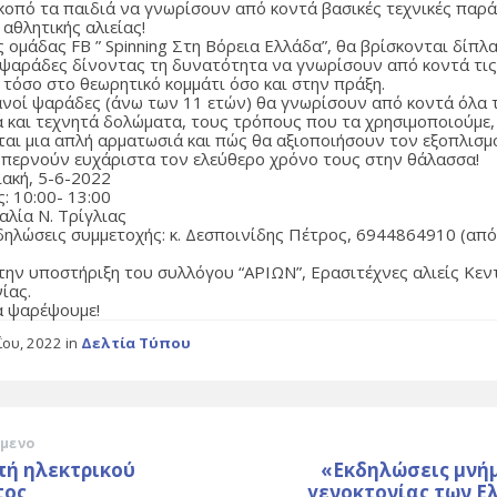
σκοπό τα παιδιά να γνωρίσουν από κοντά βασικές τεχνικές παρά
 αθλητικής αλιείας!
 ομάδας FB ” Spinning Στη Βόρεια Ελλάδα”, θα βρίσκονται δίπλ
 ψαράδες δίνοντας τη δυνατότητα να γνωρίσουν από κοντά τι
 τόσο στο θεωρητικό κομμάτι όσο και στην πράξη.
ανοί ψαράδες (άνω των 11 ετών) θα γνωρίσουν από κοντά όλα 
 και τεχνητά δολώματα, τους τρόπους που τα χρησιμοποιούμε
ται μια απλή αρματωσιά και πώς θα αξιοποιήσουν τον εξοπλισμ
 περνούν ευχάριστα τον ελεύθερο χρόνο τους στην θάλασσα!
ιακή, 5-6-2022
: 10:00- 13:00
αλία Ν. Τρίγλιας
δηλώσεις συμμετοχής: κ. Δεσποινίδης Πέτρος, 6944864910 (από
την υποστήριξη του συλλόγου “ΑΡΙΩΝ”, Ερασιτέχνες αλιείς Κεν
ίας.
α ψαρέψουμε!
ΐου, 2022
in
Δελτία Τύπου
μενο
πή ηλεκτρικού
«Εκδηλώσεις μνήμ
τος
γενοκτονίας των Ε