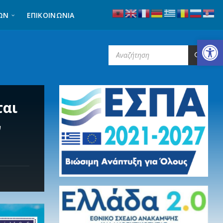
ΩΝ
ΕΠΙΚΟΙΝΩΝΊΑ
Ανοίξτε τη γραμμή εργαλείων
SEARCH:
ται
ν