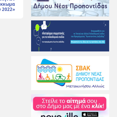
άκκωμα
υ 2022»