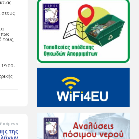
κτιας
α στους
ς
τα
, πως
ό τους,
 19.00-
τρικής
Επόμενο
ης της
λλήνων