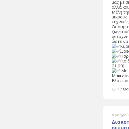
μας με 
αλλά και
Μέλη της
μικρούς
τεχνικές
Οι αυρι
ζωντανά
φτιάχνε
ώστε να
Κυρ
Ώρες
Παρ
Για 
21.00).
Με 
Μακεδον
Ελάτε ν
17 Μα
Προηγού
Διακο
ρεύμα