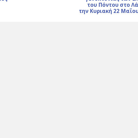
του Πόντου στο Λ
την Κυριακή 22 Μαΐο