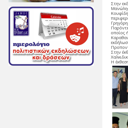
Στην εκ
Μανώλης
Κουφίδη
περιφερ
Γρηγόρη
Παρόντε
οποίος 
Καραθαν
εκδήλωσ
Προποντ
Στην έκ
Χαλκιδικ
Η έκθεση