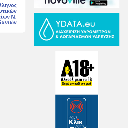
έληνος
υτικών
ίων Ν.
δανιών