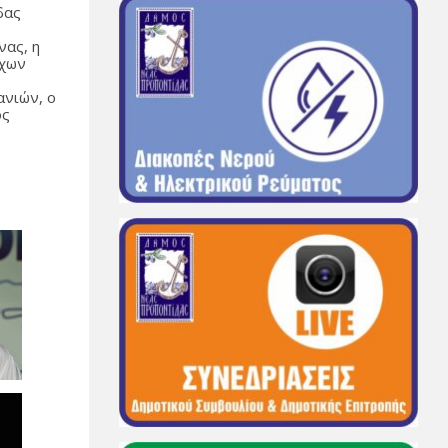
δας
νας, η
όχων
ανιών, ο
ος