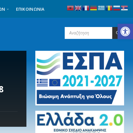
ΩΝ
ΕΠΙΚΟΙΝΩΝΊΑ
Ανοίξτε τη γραμμή εργαλείων
SEARCH:
8