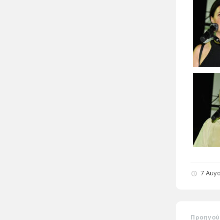
7 Αυγ
Προηγού