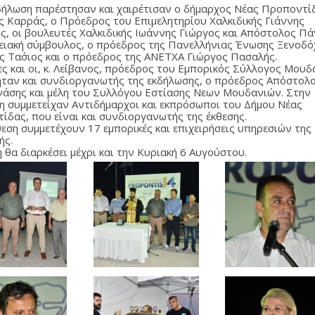
δήλωση παρέστησαν και χαιρέτισαν ο δήμαρχος Νέας Προποντί
 Καρράς, ο Πρόεδρος του Επιμελητηρίου Χαλκιδικής Γιάννης
ς, οι βουλευτές Χαλκιδικής Ιωάννης Γιώργος και Απόστολος Πά
ειακή σύμβουλος, ο πρόεδρος της Πανελλήνιας Ένωσης Ξενοδ
ς Τα΄σιος και ο πρόεδρος της ΑΝΕΤΧΑ Γιώργος Πασαλής.
ς και οι, κ. Λείβανος, πρόεδρος του Εμπορικός Σύλλογος Μουδ
ήταν και συνδιοργανωτής της εκδήλωσης, ο πρόεδρος Απόστολ
άσης και μέλη του Συλλόγου Εστίασης Νεων Μουδανιών. Στην
η συμμετείχαν Αντιδήμαρχοι και εκπρόσωποι του Δήμου Νέας
ίδας, που είναι και συνδιοργανωτής της έκθεσης.
θεση συμμετέχουν 17 εμπορικές και επιχειρήσεις υπηρεσιών της
ής.
 θα διαρκέσει μέχρι και την Κυριακή 6 Αυγούστου.