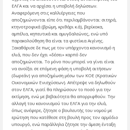
ΕΛΓΑ και να αρχίσει η υποβολή δηλώσεων.
Αναφερόμενη στις καλλιέργειες που
αποζημιώνονται είπε ότι περιλαμβάνονται: σιτηρά,
κτηνοτροφικά (βρώμη, κριθάρι κ.ά), βερίκοκα,
αμπέλια, κηπευτικά και αμυγδαλεώνες, ενώ υπό
παρακολούθηση θα είναι τα φιστίκια Αιγίνης.
Ξεκαθάρισε δε πως με τον υπάρχοντα κανονισμό η
ελιά, που δεν έχει «δέσει» καρπό δεν
αποζημιώνεται. Το μόνο που μπορεί να γίνει είναι
να ανοίξει σε επόμενη φάση η υποβολή αιτήσεων
(δωρεάν) για αποζημίωση μέσω των ΚΟΕ (Κρατικών
Οικονομικών Ενισχύσεων). Απέτρεψε να δηλωθούν
στον ΕΛΓΑ, γιατί θα πληρώσουν το ποσό για την
εκτίμηση, ενώ με βεβαιότητα θα απορριφθούν. Την
αλλαγή του κανονισμού του ΕΛΓΑ για την ελιά,
όπως ανέφερε, ζήτησε ο βουλευτής του νομού με
ερώτηση που κατέθεσε στη βουλή προς τον αρμόδιο
υπουργό, ενώ παράλληλα ζήτησε την άμεση ένταξη