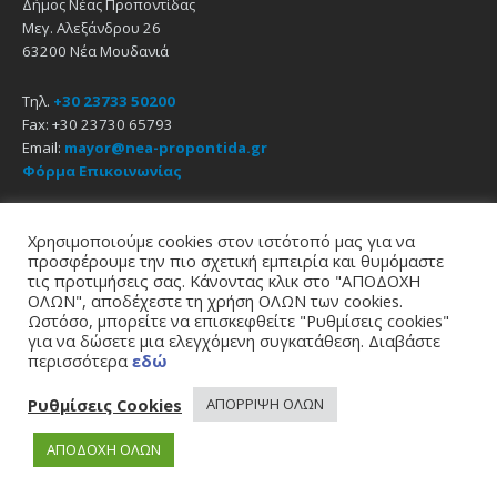
Δήμος Νέας Προποντίδας
Μεγ. Αλεξάνδρου 26
63200 Νέα Μουδανιά
Τηλ.
+30 23733 50200
Fax: +30 23730 65793
Email:
mayor@nea-propontida.gr
Φόρμα Επικοινωνίας
Δήλωση Προσβασιμότητας
Χρησιμοποιούμε cookies στον ιστότοπό μας για να
προσφέρουμε την πιο σχετική εμπειρία και θυμόμαστε
Email
Facebook
YouTube
τις προτιμήσεις σας. Κάνοντας κλικ στο "ΑΠΟΔΟΧΗ
ΟΛΩΝ", αποδέχεστε τη χρήση ΟΛΩΝ των cookies.
Ωστόσο, μπορείτε να επισκεφθείτε "Ρυθμίσεις cookies"
Αρχική
Πολιτική Απορρήτου
Πολιτική Cookies
για να δώσετε μια ελεγχόμενη συγκατάθεση. Διαβάστε
περισσότερα
εδώ
© 2021
Δήμος Νέας Προποντίδας
σχεδίαση - υποστήριξη
zero web & graphics
Ρυθμίσεις Cookies
ΑΠΟΡΡΙΨΗ ΟΛΩΝ
ΑΠΟΔΟΧΗ ΟΛΩΝ