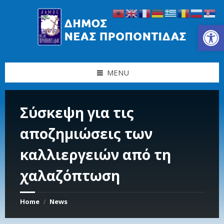
Skip
Skip
Skip
Skip
to
to
to
to
content
left
right
footer
Ανοίξτε τη γραμμή εργαλείων
sidebar
sidebar
MENU
Σύσκεψη για τις
αποζημιώσεις των
καλλιεργειών από τη
χαλαζόπτωση
Home
News
/