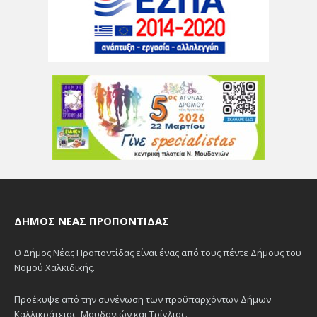
ΔΉΜΟΣ ΝΈΑΣ ΠΡΟΠΟΝΤΊΔΑΣ
Ο Δήμος Νέας Προποντίδας είναι ένας από τους πέντε Δήμους του
Νομού Χαλκιδικής.
Προέκυψε από την συνένωση των προϋπαρχόντων Δήμων
Καλλικράτειας, Μουδανιών και Τρίγλιας.