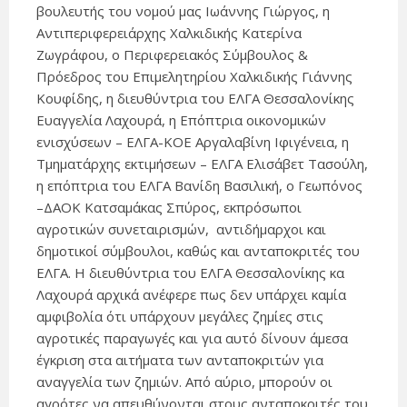
βουλευτής του νομού μας Ιωάννης Γιώργος, η
Αντιπεριφερειάρχης Χαλκιδικής Κατερίνα
Ζωγράφου, ο Περιφερειακός Σύμβουλος &
Πρόεδρος του Επιμελητηρίου Χαλκιδικής Γιάννης
Κουφίδης, η διευθύντρια του ΕΛΓΑ Θεσσαλονίκης
Ευαγγελία Λαχουρά, η Επόπτρια οικονομικών
ενισχύσεων – ΕΛΓΑ-ΚΟΕ Αργαλαβίνη Ιφιγένεια, η
Τμηματάρχης εκτιμήσεων – ΕΛΓΑ Ελισάβετ Τασούλη,
η επόπτρια του ΕΛΓΑ Βανίδη Βασιλική, ο Γεωπόνος
–ΔΑΟΚ Κατσαμάκας Σπύρος, εκπρόσωποι
αγροτικών συνεταιρισμών, αντιδήμαρχοι και
δημοτικοί σύμβουλοι, καθώς και ανταποκριτές του
ΕΛΓΑ. Η διευθύντρια του ΕΛΓΑ Θεσσαλονίκης κα
Λαχουρά αρχικά ανέφερε πως δεν υπάρχει καμία
αμφιβολία ότι υπάρχουν μεγάλες ζημίες στις
αγροτικές παραγωγές και για αυτό δίνουν άμεσα
έγκριση στα αιτήματα των ανταποκριτών για
αναγγελία των ζημιών. Από αύριο, μπορούν οι
αγρότες να απευθύνονται στους ανταποκριτές του