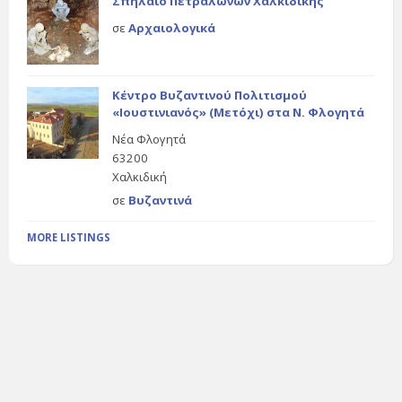
Σπήλαιο Πετραλώνων Χαλκιδικής
σε
Αρχαιολογικά
Κέντρο Βυζαντινού Πολιτισμού
«Ιουστινιανός» (Μετόχι) στα Ν. Φλογητά
Νέα Φλογητά
63200
Χαλκιδική
σε
Βυζαντινά
MORE LISTINGS