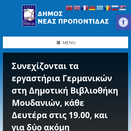
Skip
Skip
Skip
Skip
to
to
to
to
content
left
right
footer
Ανοίξτε τη γραμμή εργαλείων
sidebar
sidebar
MENU
Συνεχίζονται τα
εργαστήρια Γερμανικών
στη Δημοτική Βιβλιοθήκη
Μουδανιών, κάθε
Δευτέρα στις 19.00, και
για δύο ακόμη