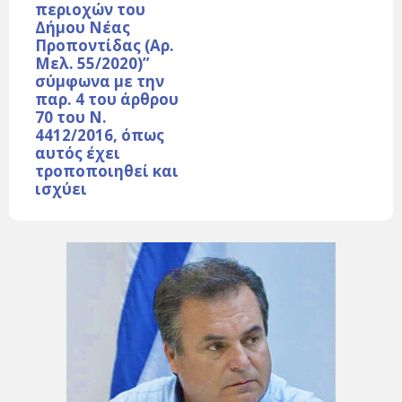
περιοχών του
Δήμου Νέας
Προποντίδας (Αρ.
Μελ. 55/2020)”
σύμφωνα με την
παρ. 4 του άρθρου
70 του Ν.
4412/2016, όπως
αυτός έχει
τροποποιηθεί και
ισχύει