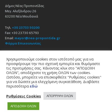
Δήμος Νέας Προποντίδας
Μεγ. Αλεξάνδρου 26
63200 Νέα Μουδανιά
Τηλ.
+30 23733 50200
Fax: +30 23730 65793
Email:
mayor@nea-propontida.gr
Φόρμα Επικοινωνίας
Δήλωση Προσβασιμότητας
Χρησιμοποιούμε cookies στον ιστότοπό μας για να
προσφέρουμε την πιο σχετική εμπειρία και θυμόμαστε
Email
Facebook
YouTube
τις προτιμήσεις σας. Κάνοντας κλικ στο "ΑΠΟΔΟΧΗ
ΟΛΩΝ", αποδέχεστε τη χρήση ΟΛΩΝ των cookies.
Ωστόσο, μπορείτε να επισκεφθείτε "Ρυθμίσεις cookies"
Αρχική
Πολιτική Απορρήτου
Πολιτική Cookies
για να δώσετε μια ελεγχόμενη συγκατάθεση. Διαβάστε
© 2021
Δήμος Νέας Προποντίδας
περισσότερα
εδώ
σχεδίαση - υποστήριξη
zero web & graphics
Ρυθμίσεις Cookies
ΑΠΟΡΡΙΨΗ ΟΛΩΝ
ΑΠΟΔΟΧΗ ΟΛΩΝ