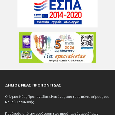
ΔΉΜΟΣ ΝΈΑΣ ΠΡΟΠΟΝΤΊΔΑΣ
Ο Δήμος Νέας Προποντίδας είναι ένας από τους πέντε Δήμους του
Νομού Χαλκιδικής.
Προέκυψε από την συνένωση των προϋπαρχόντων Δήμων