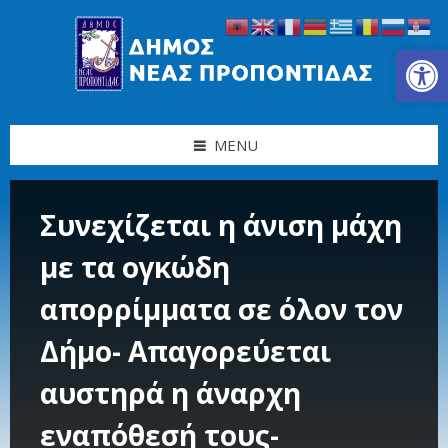
Skip
Skip
Skip
Skip
to
to
to
to
content
left
right
footer
Ανοίξτε τη γραμμή εργαλείων
sidebar
sidebar
MENU
Συνεχίζεται η άνιση μάχη
με τα ογκώδη
απορρίμματα σε όλον τον
Δήμο- Απαγορεύεται
αυστηρά η άναρχη
εναπόθεσή τους-