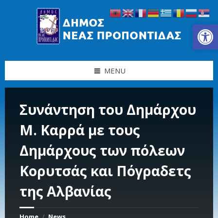
Skip
Skip
Skip
Skip
to
to
to
to
content
left
right
footer
Ανοίξτε τη γραμμή εργαλείων
sidebar
sidebar
MENU
Συνάντηση του Δημάρχου
Μ. Καρρά με τους
Δημάρχους των πόλεων
Κορυτσάς και Πόγραδετς
της Αλβανίας
Home
News
/