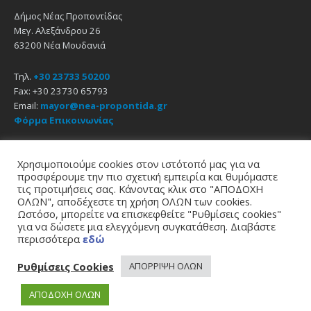
Δήμος Νέας Προποντίδας
Μεγ. Αλεξάνδρου 26
63200 Νέα Μουδανιά
Τηλ.
+30 23733 50200
Fax: +30 23730 65793
Email:
mayor@nea-propontida.gr
Φόρμα Επικοινωνίας
Δήλωση Προσβασιμότητας
Χρησιμοποιούμε cookies στον ιστότοπό μας για να
προσφέρουμε την πιο σχετική εμπειρία και θυμόμαστε
Email
Facebook
YouTube
τις προτιμήσεις σας. Κάνοντας κλικ στο "ΑΠΟΔΟΧΗ
ΟΛΩΝ", αποδέχεστε τη χρήση ΟΛΩΝ των cookies.
Ωστόσο, μπορείτε να επισκεφθείτε "Ρυθμίσεις cookies"
Αρχική
Πολιτική Απορρήτου
Πολιτική Cookies
για να δώσετε μια ελεγχόμενη συγκατάθεση. Διαβάστε
© 2021
Δήμος Νέας Προποντίδας
περισσότερα
εδώ
σχεδίαση - υποστήριξη
zero web & graphics
Ρυθμίσεις Cookies
ΑΠΟΡΡΙΨΗ ΟΛΩΝ
ΑΠΟΔΟΧΗ ΟΛΩΝ