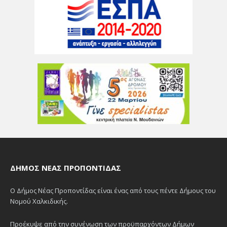
ΔΉΜΟΣ ΝΈΑΣ ΠΡΟΠΟΝΤΊΔΑΣ
Ο Δήμος Νέας Προποντίδας είναι ένας από τους πέντε Δήμους του
Νομού Χαλκιδικής.
Προέκυψε από την συνένωση των προϋπαρχόντων Δήμων