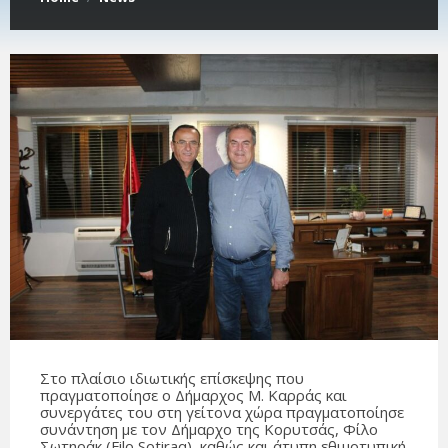
Στο πλαίσιο ιδιωτικής επίσκεψης που
πραγματοποίησε ο Δήμαρχος Μ. Καρράς και
συνεργάτες του στη γείτονα χώρα πραγματοποίησε
συνάντηση με τον Δήμαρχο της Κορυτσάς, Φίλο
Σωτηράκ (Filo Sotiraq), καθώς και άτυπη εθιμοτυπική