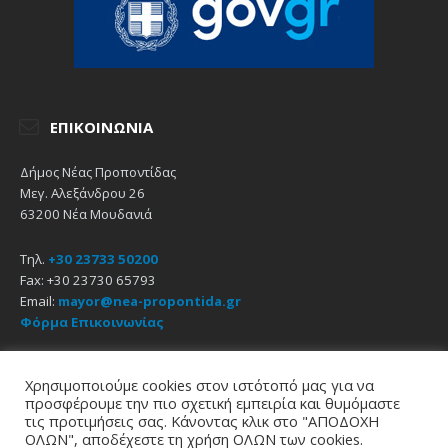
ΕΠΙΚΟΙΝΩΝΊΑ
Δήμος Νέας Προποντίδας
Μεγ. Αλεξάνδρου 26
63200 Νέα Μουδανιά
Τηλ.
+30 23733 50200
Fax: +30 23730 65793
Email:
mayor@nea-propontida.gr
Φόρμα Επικοινωνίας
Δήλωση Προσβασιμότητας
Χρησιμοποιούμε cookies στον ιστότοπό μας για να
προσφέρουμε την πιο σχετική εμπειρία και θυμόμαστε
Email
Facebook
YouTube
τις προτιμήσεις σας. Κάνοντας κλικ στο "ΑΠΟΔΟΧΗ
ΟΛΩΝ", αποδέχεστε τη χρήση ΟΛΩΝ των cookies.