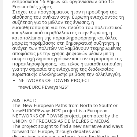
εκπρόσωποι 16 Δήμων και οργανώσεων απο 15
Ευρωπαϊκές χώρες.
Στόχοι του προγράμματος ήταν η προώθηση της
αίσθησης του ανήκειν στην Ευρώπη ενισχύοντας τη
συζήτηση για το μέλλον της ένωσης, η
ευαισθητοποίηση για τον πλούτο του πολιτιστικού
και γλωσσικού περιβάλλοντος στην Ευρώπη, η
καταπολέμηση της παραπληροφόρησης και άλλες
μορφές παρέμβασης στη δημοκρατική συζήτηση, η
ανάγκη των πολιτών να λαμβάνουν τεκμηριωμένες
αποφάσεις με την χρήση ψηφιακών μέσων με τη
συμμετοχή δημοσιογράφων και τον περιορισμό της
παραπληροφόρησης, και τέλος η ευαισθητοποιήση
για την σημασία της ενίσχυσης της διαδικασίας
ευρωπαϊκής ολοκλήρωσης με βάση την αλληλεγγύη.
NETWORKS OF TOWNS PROJECT
“newEUROPEwaysN2S”
ABSTRACT:
The ‘New European Paths from North to South’ or
‘newEUROPEwaysN2S’ project is a European
NETWORKS OF TOWNS project, promoted by the
UNION OF FREGUESIAS DE MELRES E MEDAS.
The project sought to find a new narrative and ways
forward for Europe, through debates and
discussions between partners from the North and