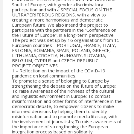
South of Europe, with gender-discriminatory
participation and with a SPECIAL FOCUS ON THE
ULTRAPERIFEROUS REGIONS, with a view to
creating a more harmonious and democratic
European future. We also intend the project to
participate with the partners in the “Conference on
the Future of Europe”, in a long-term perspective.
The project was set up by 16 organisations from 15
European countries – PORTUGAL, FRANCE, ITALY,
ESTONIA, ROMANIA, SPAIN, POLAND, GREECE,
LITHUANIA, CROATIA, HUNGARY, SLOVAKIA,
BELGIUM, CYPRUS and CZECH REPUBLIC
PROJECT OBJECTIVES:
1 – Reflection on the impact of the COVID-19
pandemic on local communities.
To promote a sense of belonging to Europe by
strengthening the debate on the future of Europe;
To raise awareness of the richness of the cultural
and linguistic environment in Europe; To combat
misinformation and other forms of interference in the
democratic debate, to empower citizens to make
informed decisions by helping them to identify
misinformation and to promote media literacy, with
the involvement of journalists; To raise awareness of
the importance of strengthening the European
integration process based on solidarity