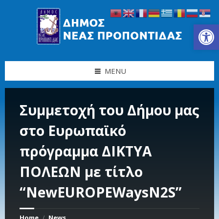
Skip
Skip
Skip
Skip
to
to
to
to
content
left
right
footer
Ανοίξτε τη γραμμή εργαλείων
sidebar
sidebar
MENU
Συμμετοχή του Δήμου μας
στο Ευρωπαϊκό
πρόγραμμα ΔΙΚΤΥΑ
ΠΟΛΕΩΝ με τίτλο
“ΝewEUROPEWaysN2S”
Home
News
/