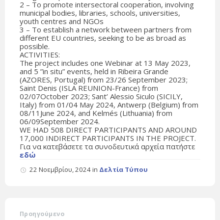
2 – To promote intersectoral cooperation, involving
municipal bodies, libraries, schools, universities,
youth centres and NGOs
3 – To establish a network between partners from
different EU countries, seeking to be as broad as
possible.
ACTIVITIES:
The project includes one Webinar at 13 May 2023,
and 5 ”in situ” events, held in Ribeira Grande
(AZORES, Portugal) from 23/26 September 2023;
Saint Denis (ISLA REUNION-France) from
02/07October 2023; Sant’ Alessio Siculo (SICILY,
Italy) from 01/04 May 2024, Antwerp (Belgium) from
08/11June 2024, and Kelmés (Lithuania) from
06/09September 2024.
WE HAD 508 DIRECT PARTICIPANTS AND AROUND
17,000 INDIRECT PARTICIPANTS IN THE PROJECT.
Για να κατεβάσετε τα συνοδευτικά αρχεία πατήστε
εδώ
22 Νοεμβρίου, 2024
in
Δελτία Τύπου
Προηγούμενο