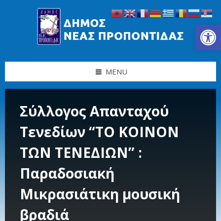
Skip
Skip
Skip
Skip
to
to
to
to
content
left
right
footer
Ανοίξτε τη γραμμή εργαλείων
sidebar
sidebar
MENU
Σύλλογος Απανταχού
Τενεδίων “ΤΟ ΚΟΙΝΟΝ
ΤΩΝ ΤΕΝΕΔΙΩΝ” :
Παραδοσιακή
Μικρασιάτικη μουσική
βραδιά