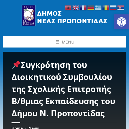
Skip
Skip
Skip
Skip
to
to
to
to
content
left
right
footer
Ανοίξτε τη γραμμή εργαλείων
sidebar
sidebar
MENU
Συγκρότηση του
Διοικητικού Συμβουλίου
της Σχολικής Επιτροπής
B/θμιας Εκπαίδευσης του
Δήμου Ν. Προποντίδας
Home
News
/