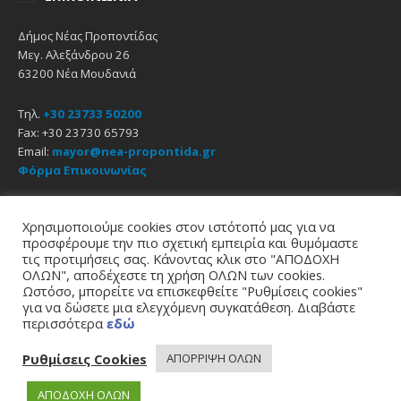
Δήμος Νέας Προποντίδας
Μεγ. Αλεξάνδρου 26
63200 Νέα Μουδανιά
Τηλ.
+30 23733 50200
Fax: +30 23730 65793
Email:
mayor@nea-propontida.gr
Φόρμα Επικοινωνίας
Δήλωση Προσβασιμότητας
Χρησιμοποιούμε cookies στον ιστότοπό μας για να
προσφέρουμε την πιο σχετική εμπειρία και θυμόμαστε
Email
Facebook
YouTube
τις προτιμήσεις σας. Κάνοντας κλικ στο "ΑΠΟΔΟΧΗ
ΟΛΩΝ", αποδέχεστε τη χρήση ΟΛΩΝ των cookies.
Ωστόσο, μπορείτε να επισκεφθείτε "Ρυθμίσεις cookies"
Αρχική
Πολιτική Απορρήτου
Πολιτική Cookies
για να δώσετε μια ελεγχόμενη συγκατάθεση. Διαβάστε
© 2021
Δήμος Νέας Προποντίδας
περισσότερα
εδώ
σχεδίαση - υποστήριξη
zero web & graphics
Ρυθμίσεις Cookies
ΑΠΟΡΡΙΨΗ ΟΛΩΝ
ΑΠΟΔΟΧΗ ΟΛΩΝ