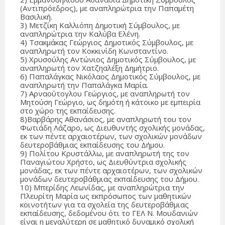
(Αντιπρόεδρος), με αναπληρώτρια την Παπαμέτη
Βασιλική.
3) Μετζίκη Καλλιόπη Δημοτική Σύμβουλος, με
αναπληρώτρια την Καλύβα Ελένη.
4) Τσακμάκας Γεώργιος Δημοτικός Σύμβουλος, με
αναπληρωτή τον Κοκκινίδη Κωνσταντίνο.
5) Χρυσούλης Αντώνιος Δημοτικός Σύμβουλος, με
αναπληρωτή τον Χατζηαλέξη Δημήτριο.
6) Παπαλάγκας Νικόλαος Δημοτικός Σύμβουλος, με
αναπληρωτή την Παπαλάγκα Μαρία.
7) Αρναούτογλου Γεώργιος, με αναπληρωτή τον
Μητούση Γεώργιο, ως δημότη ή κάτοικο με εμπειρία
στο χώρο της εκπαίδευσης.
8)Βαρβάρης Αθανάσιος, με αναπληρωτή του τον
Φωτιάδη Λάζαρο, ως Διευθυντής σχολικής μονάδας,
εκ των πέντε αρχαιοτέρων, των σχολικών μονάδων
δευτεροβάθμιας εκπαίδευσης του Δήμου.
9) Πολίτου Κρυστάλλω, με αναπληρωτή της τον
Παναγιώτου Χρήστο, ως Διευθύντρια σχολικής
μονάδας, εκ των πέντε αρχαιοτέρων, των σχολικών
μονάδων δευτεροβάθμιας εκπαίδευσης του Δήμου.
10) Μπερίδης Λεωνίδας, με αναπληρώτρια την
Πλευρίτη Μαρία ως εκπρόσωπος των μαθητικών
κοινοτήτων για τα σχολεία της δευτεροβάθμιας
εκπαίδευσης, δεδομένου ότι το ΓΕΛ Ν. Μουδανιών
είναι η μεγαλύτερη σε μαθητικό δυναμικό σχολική