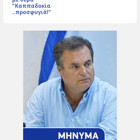
"Καππαδοκία
..προσφυγιά!"