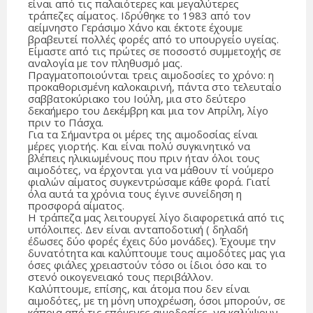
είναι από τις παλαιότερες και μεγαλύτερες
τράπεζες αίματος. Ιδρύθηκε το 1983 από τον
αείμνηστο Γεράσιμο Χάνο και έκτοτε έχουμε
βραβευτεί πολλές φορές από το υπουργείο υγείας.
Είμαστε από τις πρώτες σε ποσοστό συμμετοχής σε
αναλογία με τον πληθυσμό μας.
Πραγματοποιούνται τρεις αιμοδοσίες το χρόνο: η
προκαθορισμένη καλοκαιρινή, πάντα στο τελευταίο
σαββατοκύριακο του Ιούλη, μια στο δεύτερο
δεκαήμερο του Δεκέμβρη και μια τον Απρίλη, λίγο
πριν το Πάσχα.
Για τα Σήμαντρα οι μέρες της αιμοδοσίας είναι
μέρες γιορτής. Και είναι πολύ συγκινητικό να
βλέπεις ηλικιωμένους που πριν ήταν όλοι τους
αιμοδότες, να έρχονται για να μάθουν τί νούμερο
φιαλών αίματος συγκεντρώσαμε κάθε φορά. Γιατί
όλα αυτά τα χρόνια τους έγινε συνείδηση η
προσφορά αίματος.
Η τράπεζα μας λειτουργεί λίγο διαφορετικά από τις
υπόλοιπες. Δεν είναι ανταποδοτική ( δηλαδή
έδωσες δύο φορές έχεις δύο μονάδες). Έχουμε την
δυνατότητα και καλύπτουμε τους αιμοδότες μας για
όσες φιάλες χρειαστούν τόσο οι ίδιοι όσο και το
στενό οικογενειακό τους περιβάλλον.
Καλύπτουμε, επίσης, και άτομα που δεν είναι
αιμοδότες, με τη μόνη υποχρέωση, όσοι μπορούν, σε
κάποια από τις επόμενες αιμοδοσίες, να καλύψουν