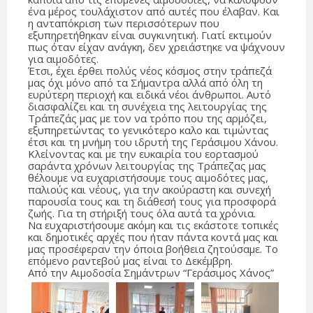
ένα μέρος τουλάχιστον από αυτές που έλαβαν. Και
η ανταπόκριση των περισσότερων που
εξυπηρετήθηκαν είναι συγκινητική. Γιατί εκτιμούν
πως όταν είχαν ανάγκη, δεν χρειάστηκε να ψάχνουν
για αιμοδότες.
Έτσι, έχει έρθει πολύς νέος κόσμος στην τράπεζά
μας όχι μόνο από τα Σήμαντρα αλλά από όλη τη
ευρύτερη περιοχή και ειδικά νέοι άνθρωποι. Αυτό
διασφαλίζει και τη συνέχεια της λειτουργίας της
Τράπεζάς μας με τον να τρόπο που της αρμόζει,
εξυπηρετώντας το γενικότερο καλο και τιμώντας
έτσι και τη μνήμη του ιδρυτή της Γεράσιμου Χάνου.
Κλείνοντας και με την ευκαιρία του εορτασμού
σαράντα χρόνων λειτουργίας της Τράπεζας μας
θέλουμε να ευχαριστήσουμε τους αιμοδότες μας,
παλιούς και νέους, για την ακούραστη και συνεχή
παρουσία τους και τη διάθεσή τους για προσφορά
ζωής. Για τη στήριξή τους όλα αυτά τα χρόνια.
Να ευχαριστήσουμε ακόμη και τις εκάστοτε τοπικές
και δημοτικές αρχές που ήταν πάντα κοντά μας και
μας προσέφεραν την όποια βοήθεια ζητούσαμε. Το
επόμενο ραντεβού μας είναι το Δεκέμβρη.
Από την Αιμοδοσία Σημάντρων “Γεράσιμος Χάνος”