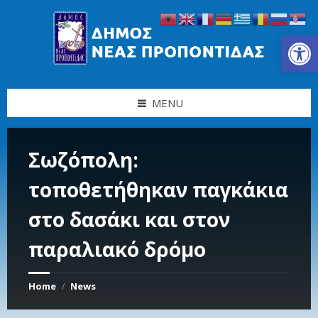
Skip
Skip
Skip
Skip
to
to
to
to
content
left
right
footer
Ανοίξτε τη γραμμή εργαλείων
sidebar
sidebar
MENU
Σωζόπολη:
τοποθετήθηκαν παγκάκια
στο δασάκι και στον
παραλιακό δρόμο
Home
News
/