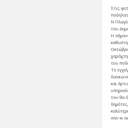
Στις φε
ποδηλατ
Ν Πλαγί
του Δημ
Η σήμαν
καθυστε
Οκτώβρι
χαράχτη
του ποδ
Το εγχε
δικαιώνε
και άρτ
υπηρεσί
του θα 
δημότες,
καλύτερ
σαν κι α