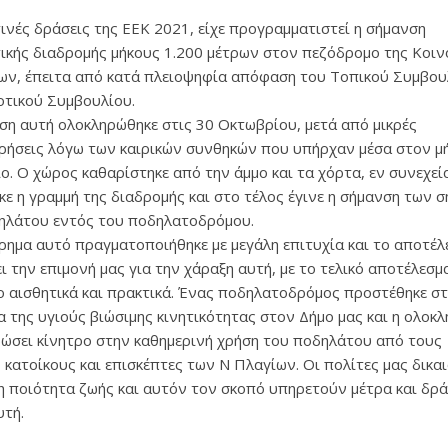
τινές δράσεις της ΕΕΚ 2021, είχε προγραμματιστεί η σήμανση
ικής διαδρομής μήκους 1.200 μέτρων στον πεζόδρομο της Κοι
ων, έπειτα από κατά πλειοψηφία απόφαση του Τοπικού Συμβου
οτικού Συμβουλίου.
ση αυτή ολοκληρώθηκε στις 30 Οκτωβρίου, μετά από μικρές
ρήσεις λόγω των καιρικών συνθηκών που υπήρχαν μέσα στον μ
ο. Ο χώρος καθαρίστηκε από την άμμο και τα χόρτα, εν συνεχεί
κε η γραμμή της διαδρομής και στο τέλος έγινε η σήμανση των 
ηλάτου εντός του ποδηλατοδρόμου.
ίρημα αυτό πραγματοποιήθηκε με μεγάλη επιτυχία και το αποτέ
ι την επιμονή μας για την χάραξη αυτή, με το τελικό αποτέλεσμ
ιο αισθητικά και πρακτικά. Ένας ποδηλατοδρόμος προστέθηκε σ
α της υγιούς βιώσιμης κινητικότητας στον Δήμο μας και η ολοκ
δώσει κίνητρο στην καθημερινή χρήση του ποδηλάτου από τους
 κατοίκους και επισκέπτες των Ν Πλαγίων. Οι πολίτες μας δικα
η ποιότητα ζωής και αυτόν τον σκοπό υπηρετούν μέτρα και δρά
υτή.