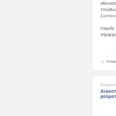
Αθανασά
Υπεύθυν
Συντονι
Καρράς 
Δήμαρχο
10 Νο
Προηγού
Διακο
ρεύματ