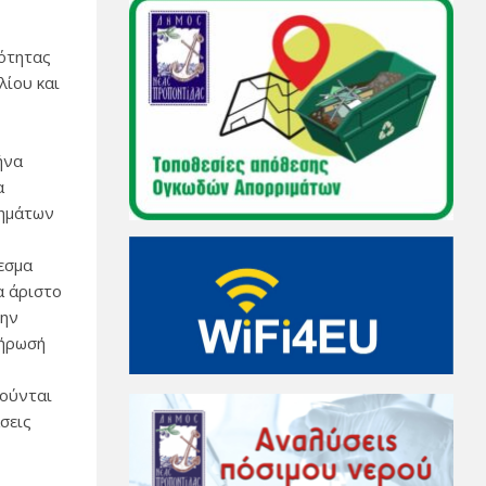
νότητας
λίου και
ήνα
α
σημάτων
λεσμα
α άριστο
την
λήρωσή
ιούνται
σεις