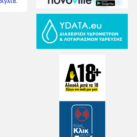
ρίγλια.