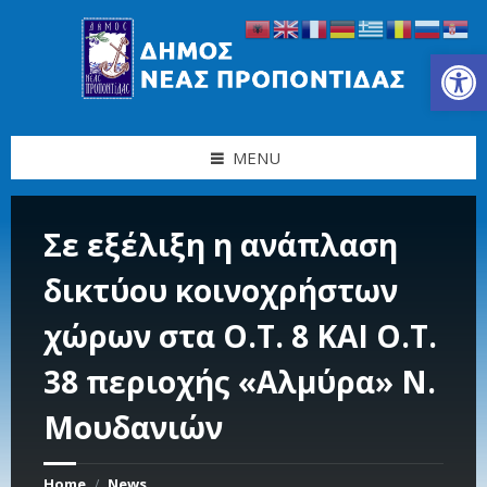
Skip
Skip
Skip
Skip
to
to
to
to
content
left
right
footer
Ανοίξτε τη γραμμή εργαλείων
sidebar
sidebar
MENU
Σε εξέλιξη η ανάπλαση
δικτύου κοινοχρήστων
χώρων στα Ο.Τ. 8 ΚΑΙ Ο.Τ.
38 περιοχής «Αλμύρα» Ν.
Μουδανιών
Home
News
/