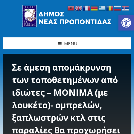
Skip
Skip
Skip
Skip
to
to
to
to
content
left
right
footer
Ανοίξτε τη γραμμή εργαλείων
sidebar
sidebar
MENU
Σε άμεση απομάκρυνση
των τοποθετημένων από
ιδιώτες – MONIMA (με
λουκέτο)- ομπρελών,
ξαπλωστρών κτλ στις
παραλίες θα προχωρήσει