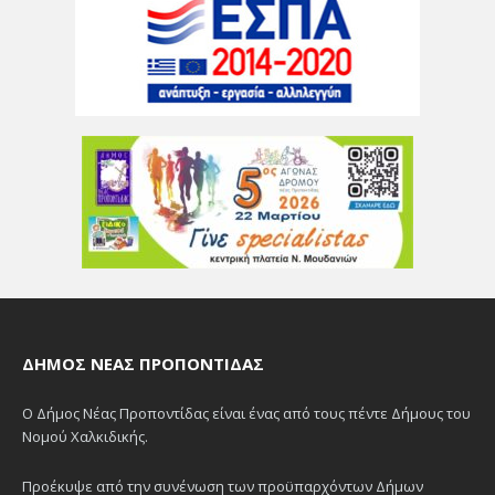
ΔΉΜΟΣ ΝΈΑΣ ΠΡΟΠΟΝΤΊΔΑΣ
Ο Δήμος Νέας Προποντίδας είναι ένας από τους πέντε Δήμους του
Νομού Χαλκιδικής.
Προέκυψε από την συνένωση των προϋπαρχόντων Δήμων