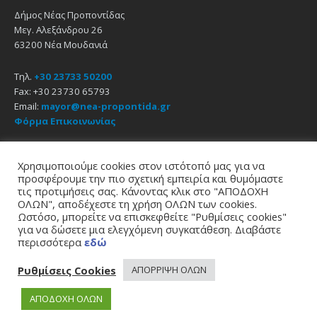
Δήμος Νέας Προποντίδας
Μεγ. Αλεξάνδρου 26
63200 Νέα Μουδανιά
Τηλ.
+30 23733 50200
Fax: +30 23730 65793
Email:
mayor@nea-propontida.gr
Φόρμα Επικοινωνίας
Δήλωση Προσβασιμότητας
Χρησιμοποιούμε cookies στον ιστότοπό μας για να
προσφέρουμε την πιο σχετική εμπειρία και θυμόμαστε
Email
Facebook
YouTube
τις προτιμήσεις σας. Κάνοντας κλικ στο "ΑΠΟΔΟΧΗ
ΟΛΩΝ", αποδέχεστε τη χρήση ΟΛΩΝ των cookies.
Ωστόσο, μπορείτε να επισκεφθείτε "Ρυθμίσεις cookies"
Αρχική
Πολιτική Απορρήτου
Πολιτική Cookies
για να δώσετε μια ελεγχόμενη συγκατάθεση. Διαβάστε
© 2021
Δήμος Νέας Προποντίδας
περισσότερα
εδώ
σχεδίαση - υποστήριξη
zero web & graphics
Ρυθμίσεις Cookies
ΑΠΟΡΡΙΨΗ ΟΛΩΝ
ΑΠΟΔΟΧΗ ΟΛΩΝ