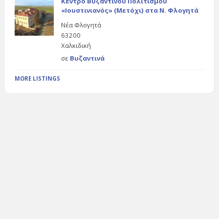
Κέντρο Βυζαντινού Πολιτισμού
«Ιουστινιανός» (Μετόχι) στα Ν. Φλογητά
Νέα Φλογητά
63200
Χαλκιδική
σε
Βυζαντινά
MORE LISTINGS