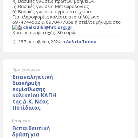
4) Βασικές γνώσεις πρώτων βοηθειών
5) Βασικές γνώσεις Μετεωρολογίας
6) Βασικές γνώσεις υγρού στοιχείου.
Για πληροφορίες καλέστε στο τηλέφωνο
6974744502 & 6970477058 ή στείλτε μήνυμα στο
chalkidiki@hrt.org.gr
Κόστος συμμετοχής: 80 ευρώ.
25 Σεπτεμβρίου, 2024
in
Δελτία Τύπου
Προηγούμενο
Επαναληπτική
διακήρυξη
εκμίσθωσης
κυλικείου ΚΑΠΗ
της Δ.Κ. Νέας
Ποτίδαιας
Επόμενο
Eκπαιδευτική
δράση για