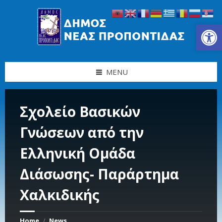
Skip
Skip
Skip
Skip
to
to
to
to
content
left
right
footer
Ανοίξτε τη γραμμή εργαλείων
sidebar
sidebar
MENU
Σχολείο Βασικών
Γνώσεων από την
Ελληνική Ομάδα
Διάσωσης- Παράρτημα
Χαλκιδικής
Home
News
/