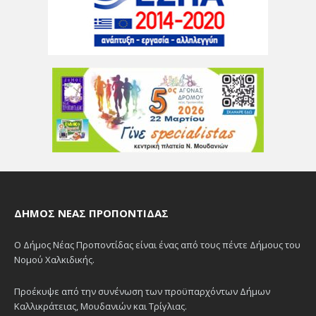
ΔΉΜΟΣ ΝΈΑΣ ΠΡΟΠΟΝΤΊΔΑΣ
Ο Δήμος Νέας Προποντίδας είναι ένας από τους πέντε Δήμους του
Νομού Χαλκιδικής.
Προέκυψε από την συνένωση των προϋπαρχόντων Δήμων
Καλλικράτειας, Μουδανιών και Τρίγλιας.