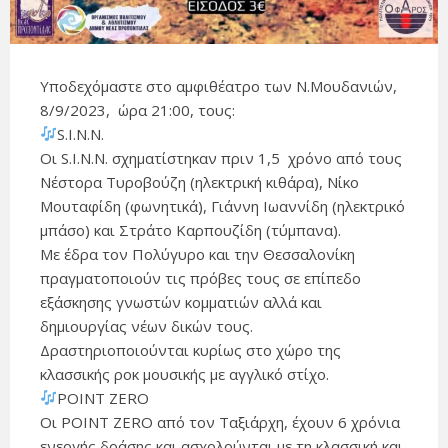
Υποδεχόμαστε στο αμφιθέατρο των Ν.Μουδανιών,
8/9/2023, ώρα 21:00, τους:
S.I.N.N.
Οι S.I.N.N. σχηματίστηκαν πριν 1,5 χρόνο από τους
Νέστορα Τυροβούζη (ηλεκτρική κιθάρα), Νίκο
Μουταφίδη (φωνητικά), Γιάννη Ιωαννίδη (ηλεκτρικό
μπάσο) και Στράτο Καρπουζίδη (τύμπανα).
Με έδρα τον Πολύγυρο και την Θεσσαλονίκη
πραγματοποιούν τις πρόβες τους σε επίπεδο
εξάσκησης γνωστών κομματιών αλλά και
δημιουργίας νέων δικών τους.
Δραστηριοποιούνται κυρίως στο χώρο της
κλασσικής ροκ μουσικής με αγγλικό στίχο.
POINT ZERO
Οι POINT ZERO από τον Ταξιάρχη, έχουν 6 χρόνια
ενεργής δράσης και ασχολούνται με τη κλασσική και