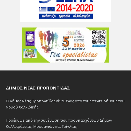
ΔΉΜΟΣ ΝΈΑΣ ΠΡΟΠΟΝΤΊΔΑΣ
Ο Δήμος Νέας Προποντίδας είναι ένας από τους πέντε Δήμους του
Νομού Χαλκιδικής.
Προέκυψε από την συνένωση των προϋπαρχόντων Δήμων
Καλλικράτειας, Μουδανιών και Τρίγλιας.