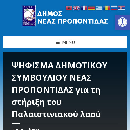
Skip
Skip
Skip
Skip
to
to
to
to
content
left
right
footer
Ανοίξτε τη γραμμή εργαλείων
sidebar
sidebar
MENU
ΨΗΦΙΣΜΑ ΔΗΜΟΤΙΚΟΥ
ΣΥΜΒΟΥΛΙΟΥ ΝΕΑΣ
ΠΡΟΠΟΝΤΙΔΑΣ για τη
στήριξη του
Παλαιστινιακού λαού
Home
News
/