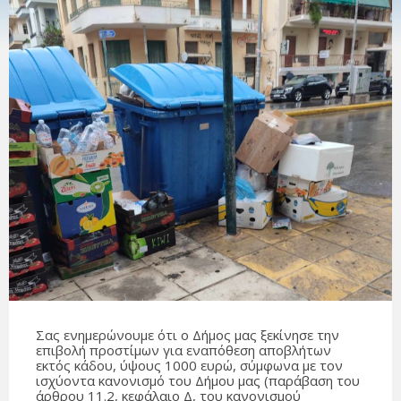
Σας ενημερώνουμε ότι ο Δήμος μας ξεκίνησε την
επιβολή προστίμων για εναπόθεση αποβλήτων
εκτός κάδου, ύψους 1000 ευρώ, σύμφωνα με τον
ισχύοντα κανονισμό του Δήμου μας (παράβαση του
άρθρου 11.2, κεφάλαιο Δ, του κανονισμού