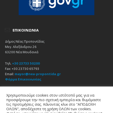
ΕΠΙΚΟΙΝΩΝΊΑ
Δήμος Νέας Προποντίδας
Μεγ. Αλεξάνδρου 26
63200 Νέα Μουδανιά
Τηλ.
+30 23733 50200
Fax: +30 23730 65793
Email:
mayor@nea-propontida.gr
Φόρμα Επικοινωνίας
Δήλωση Προσβασιμότητας
Χρησιμοποιούμε cookies στον ιστότοπό μας για να
προσφέρουμε την πιο σχετική εμπειρία και θυμόμαστε
Email
Facebook
YouTube
τις προτιμήσεις σας. Κάνοντας κλικ στο "ΑΠΟΔΟΧΗ
ΟΛΩΝ", αποδέχεστε τη χρήση ΟΛΩΝ των cookies.