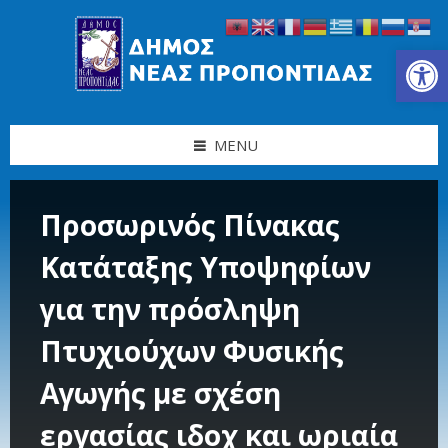
Skip
Skip
Skip
Skip
to
to
to
to
content
left
right
footer
Ανοίξτε τη γραμμή εργαλείων
sidebar
sidebar
MENU
Προσωρινός Πίνακας
Κατάταξης Υποψηφίων
για την πρόσληψη
Πτυχιούχων Φυσικής
Αγωγής με σχέση
εργασίας ιδοχ και ωριαία