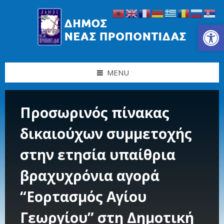
Skip
Skip
Skip
Skip
to
to
to
to
content
left
right
footer
Ανοίξτε τη γραμμή εργαλείων
sidebar
sidebar
MENU
Προσωρινός πίνακας
δικαιούχων συμμετοχής
στην ετησία υπαίθρια
βραχυχρόνια αγορά
“Εορτασμός Αγίου
Γεωργίου” στη Δημοτική