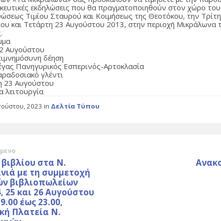
σκευτικές εκδηλώσεις που θα πραγματοποιηθούν στον χώρο του
ώσεως Τιμίου Σταυρού και Κοιμήσεως της Θεοτόκου, την Τρίτη
ου και Τετάρτη 23 Αυγούστου 2013, στην περιοχή Μικράλωνα τ
.
μμα
22 Αυγούστου
πιμνημόσυνη δέηση
έγας Πανηγυρικός Εσπερινός-Αρτοκλασία
αραδοσιακό γλέντι
η 23 Αυγούστου
α λειτουργία
γούστου, 2023
in
Δελτία Τύπου
μενο
 βιβλίου στα Ν.
Ανακ
νιά με τη συμμετοχή
ών βιβλιοπωλείων
4, 25 και 26 Αυγούστου
9.00 έως 23.00,
κή Πλατεία Ν.