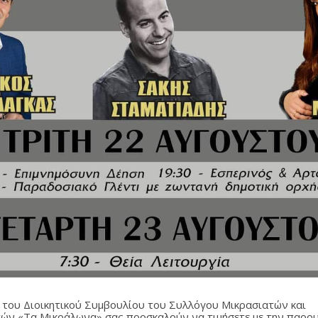
 του Διοικητικού Συμβουλίου του Συλλόγου Μικρασιατών και
ών «Τα Μικράλωνα» σας προσκαλούν να τιμήσετε με την παρου