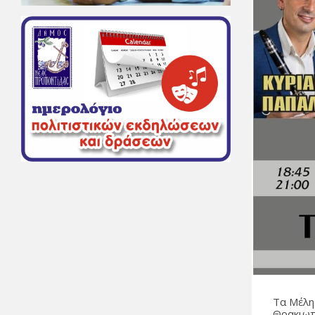
Τα Μέλη
Θρακιωτ