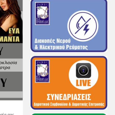
σία σας