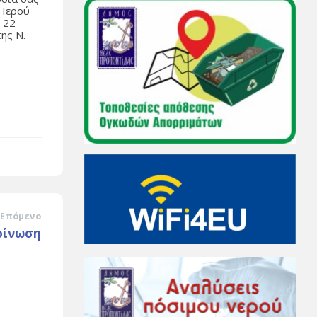
 Ιερού
 22
ης Ν.
Επόμενο
οίνωση