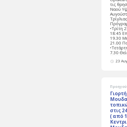
τις θρη
Ναού Υψ
Αυγούστ
Τρίγλιας
Πρόγρα
•Τρίτη 
18:45 Ε
19.30 Μ
21.00 Π
•Τετάρτ
7.30 Θεί
23 Αυ
Προηγού
Γιορτή
Μουδα
τοπικ
στις 2
( από 1
Κεντρι