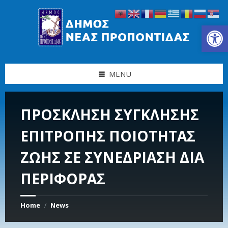
Skip
Skip
Skip
Skip
to
to
to
to
content
left
right
footer
Ανοίξτε τη γραμμή εργαλείων
sidebar
sidebar
MENU
ΠΡΟΣΚΛΗΣΗ ΣΥΓΚΛΗΣΗΣ
ΕΠΙΤΡΟΠΗΣ ΠΟΙΟΤΗΤΑΣ
ΖΩΗΣ ΣΕ ΣΥΝΕΔΡΙΑΣΗ ΔΙΑ
ΠΕΡΙΦΟΡΑΣ
Home
News
/