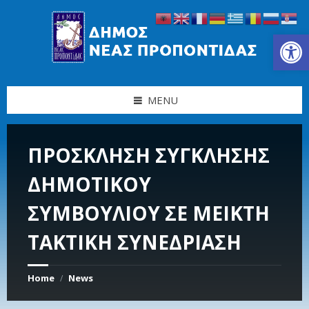
Skip
Skip
Skip
Skip
to
to
to
to
content
left
right
footer
Ανοίξτε τη γραμμή εργαλείων
sidebar
sidebar
MENU
ΠΡΟΣΚΛΗΣΗ ΣΥΓΚΛΗΣΗΣ
ΔΗΜΟΤΙΚΟΥ
ΣΥΜΒΟΥΛΙΟΥ ΣΕ MEIKTH
TAKTIKH ΣΥΝΕΔΡΙΑΣΗ
Home
News
/