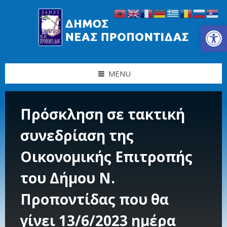
Skip
Skip
Skip
Skip
to
to
to
to
content
left
right
footer
Ανοίξτε τη γραμμή εργαλείων
sidebar
sidebar
MENU
Πρόσκληση σε τακτική
συνεδρίαση της
Οικονομικής Επιτροπής
του Δήμου Ν.
Προποντίδας που θα
γίνει 13/6/2023 ημέρα