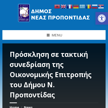
Skip
Skip
Skip
Skip
to
to
to
to
content
left
right
footer
Ανοίξτε τη γραμμή εργαλείων
sidebar
sidebar
MENU
Πρόσκληση σε τακτική
συνεδρίαση της
Οικονομικής Επιτροπής
του Δήμου Ν.
Προποντίδας
Home
News
/