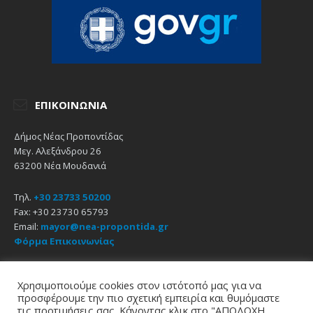
ΕΠΙΚΟΙΝΩΝΊΑ
Δήμος Νέας Προποντίδας
Μεγ. Αλεξάνδρου 26
63200 Νέα Μουδανιά
Τηλ.
+30 23733 50200
Fax: +30 23730 65793
Email:
mayor@nea-propontida.gr
Φόρμα Επικοινωνίας
Δήλωση Προσβασιμότητας
Χρησιμοποιούμε cookies στον ιστότοπό μας για να
προσφέρουμε την πιο σχετική εμπειρία και θυμόμαστε
Email
Facebook
YouTube
τις προτιμήσεις σας. Κάνοντας κλικ στο "ΑΠΟΔΟΧΗ