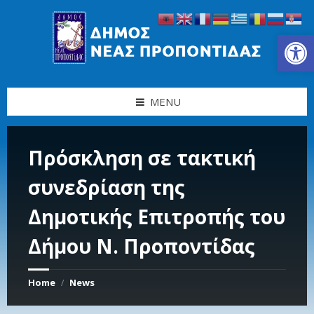
Skip
Skip
Skip
Skip
to
to
to
to
content
left
right
footer
Ανοίξτε τη γραμμή εργαλείων
sidebar
sidebar
MENU
Πρόσκληση σε τακτική
συνεδρίαση της
Δημοτικής Επιτροπής του
Δήμου Ν. Προποντίδας
Home
News
/