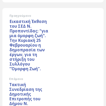
Προηγούμενο
Εικαστική Έκθεση
του ΣΕΔ Ν.
Προποντίδας: "για
μια όμορφη ζωή".
Την Κυριακή 25
Φεβρουαρίου η
δημοπρασία των
έργων, για τη
στήριξη του
Συλλόγου
“Όμορφη Ζωή”.
Επόμενο
Τακτική
Συνεδρίαση της
Δημοτικής
Επιτροπής του
Δήμου Ν.