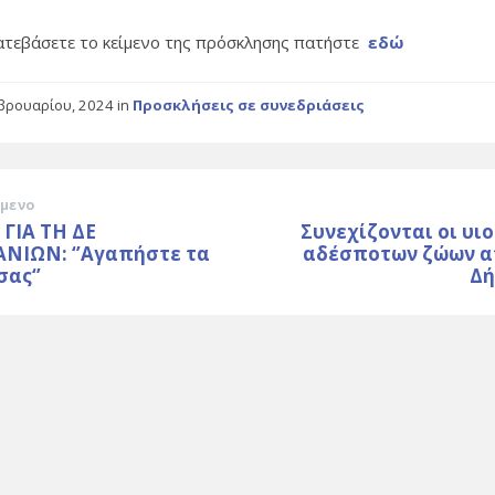
κατεβάσετε το κείμενο της πρόσκλησης πατήστε
εδώ
βρουαρίου, 2024
in
Προσκλήσεις σε συνεδριάσεις
μενο
ΓΙΑ ΤΗ ΔΕ
Συνεχίζονται οι υι
ΝΙΩΝ: ‘’Αγαπήστε τα
αδέσποτων ζώων α
σας‘’
Δή