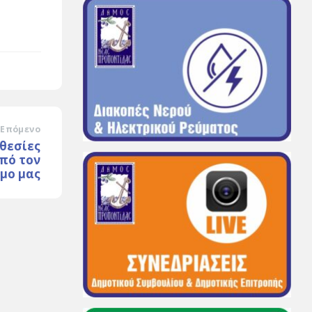
Επόμενο
οθεσίες
πό τον
μο μας