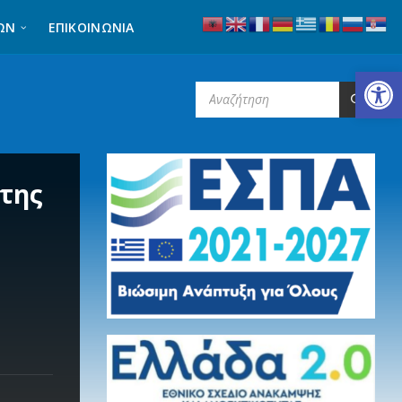
ΩΝ
ΕΠΙΚΟΙΝΩΝΊΑ
Ανοίξτε τη γραμμή εργαλείων
SEARCH:
 της