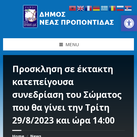
Skip
Skip
Skip
Skip
to
to
to
to
content
left
right
footer
Ανοίξτε τη γραμμή εργαλείων
sidebar
sidebar
MENU
Προσκληση σε έκτακτη
κατεπείγουσα
συνεδρίαση του Σώματος
που θα γίνει την Τρίτη
29/8/2023 και ώρα 14:00
Home
News
/