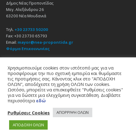
Δήμος Νέας Προποντίδας
Μεγ. Αλεξάνδρου 26
63200 Νέα Μουδανιά
Τηλ.
+30 23733 50200
Fax: +30 23730 65793
Email:
mayor@nea-propontida.gr
Φόρμα Επικοινωνίας
Δήλωση Προσβασιμότητας
Χρησιμοποιούμε cookies στον ιστότοπό μας για να
προσφέρουμε την πιο σχετική εμπειρία και θυμόμαστε
Email
Facebook
YouTube
τις προτιμήσεις σας. Κάνοντας κλικ στο "ΑΠΟΔΟΧΗ
ΟΛΩΝ", αποδέχεστε τη χρήση ΟΛΩΝ των cookies.
Ωστόσο, μπορείτε να επισκεφθείτε "Ρυθμίσεις cookies"
Αρχική
Πολιτική Απορρήτου
Πολιτική Cookies
για να δώσετε μια ελεγχόμενη συγκατάθεση. Διαβάστε
περισσότερα
εδώ
© 2021
Δήμος Νέας Προποντίδας
σχεδίαση - υποστήριξη
zero web & graphics
Ρυθμίσεις Cookies
ΑΠΟΡΡΙΨΗ ΟΛΩΝ
ΑΠΟΔΟΧΗ ΟΛΩΝ