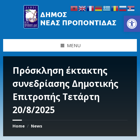
Skip
Skip
Skip
Skip
to
to
to
to
content
left
right
footer
Ανοίξτε τη γραμμή εργαλείων
sidebar
sidebar
MENU
Πρόσκληση έκτακτης
συνεδρίασης Δημοτικής
Επιτροπής Τετάρτη
20/8/2025
Home
News
/