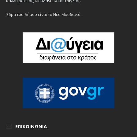
Καλλικράτειας, Μουδανιών και Τρίγλιας.
Έδρα του Δήμου είναι τα Νέα Μουδανιά.
ΕΠΙΚΟΙΝΩΝΊΑ