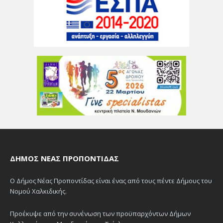
ΔΉΜΟΣ ΝΈΑΣ ΠΡΟΠΟΝΤΊΔΑΣ
Ο Δήμος Νέας Προποντίδας είναι ένας από τους πέντε Δήμους του
Νομού Χαλκιδικής.
Προέκυψε από την συνένωση των προϋπαρχόντων Δήμων