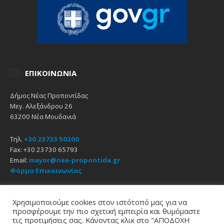
ΕΠΙΚΟΙΝΩΝΊΑ
Δήμος Νέας Προποντίδας
Μεγ. Αλεξάνδρου 26
63200 Νέα Μουδανιά
Τηλ.
+30 23733 50200
Fax: +30 23730 65793
Email:
mayor@nea-propontida.gr
Φόρμα Επικοινωνίας
Δήλωση Προσβασιμότητας
Χρησιμοποιούμε cookies στον ιστότοπό μας για να
προσφέρουμε την πιο σχετική εμπειρία και θυμόμαστε
Email
Facebook
YouTube
τις προτιμήσεις σας. Κάνοντας κλικ στο "ΑΠΟΔΟΧΗ