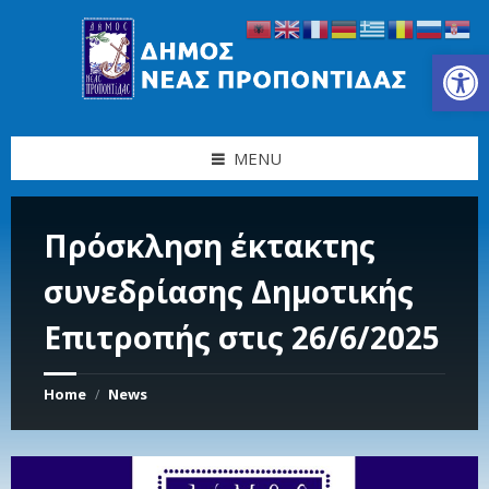
Skip
Skip
Skip
Skip
to
to
to
to
content
left
right
footer
Ανοίξτε τη γραμμή εργαλείων
sidebar
sidebar
MENU
Πρόσκληση έκτακτης
συνεδρίασης Δημοτικής
Επιτροπής στις 26/6/2025
Home
News
/