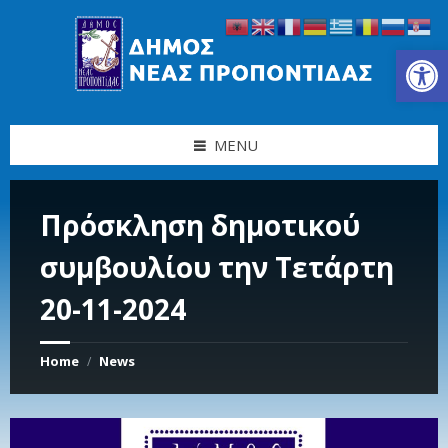
Skip
Skip
Skip
Skip
to
to
to
to
content
left
right
footer
Ανοίξτε τη γραμμή εργαλείων
sidebar
sidebar
MENU
Πρόσκληση δημοτικού
συμβουλίου την Τετάρτη
20-11-2024
Home
News
/