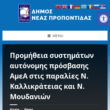
Skip
Skip
Skip
Skip
to
to
to
to
content
left
right
footer
Ανοίξτε τη γραμμή εργαλείων
sidebar
sidebar
MENU
Προμήθεια συστημάτων
αυτόνομης πρόσβασης
ΑμεΑ στις παραλίες Ν.
Καλλικράτειας και Ν.
Μουδανιών
Home
News
/