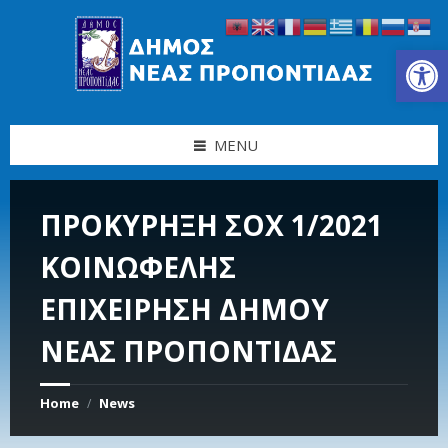
Skip
Skip
Skip
Skip
to
to
to
to
content
left
right
footer
Ανοίξτε τη γραμμή εργαλείων
sidebar
sidebar
MENU
ΠΡΟΚΥΡΗΞΗ ΣΟΧ 1/2021
ΚΟΙΝΩΦΕΛΗΣ
ΕΠΙΧΕΙΡΗΣΗ ΔΗΜΟΥ
ΝΕΑΣ ΠΡΟΠΟΝΤΙΔΑΣ
Home
News
/