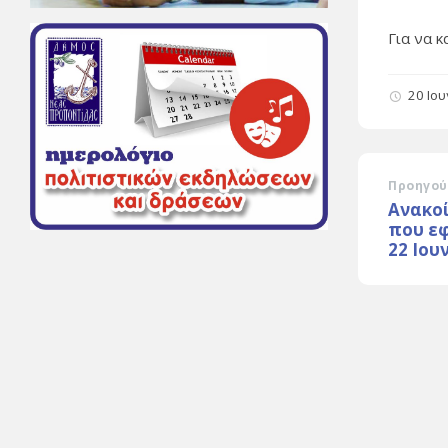
Για να 
20 Ιο
Προηγού
Ανακο
που εφ
22 Ιου