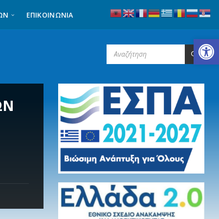
ΩΝ
ΕΠΙΚΟΙΝΩΝΊΑ
Ανοίξτε τη γραμμή εργαλείων
SEARCH:
ΩΝ