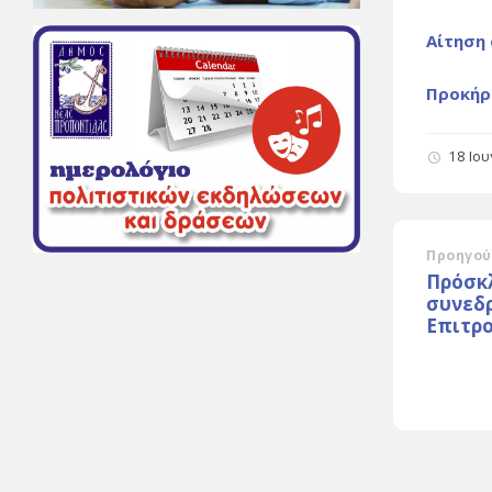
Αίτηση
Προκήρ
18 Ιο
Προηγού
Πρόσκ
συνεδ
Επιτρο