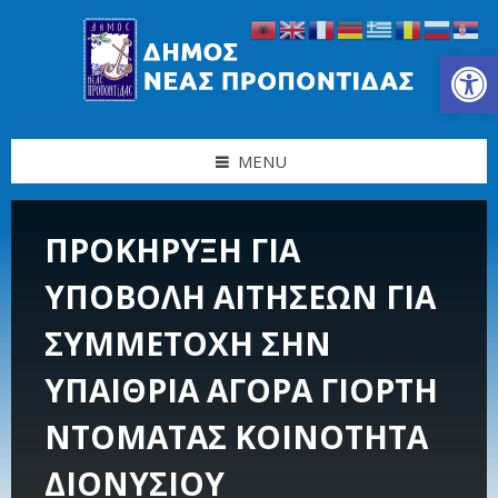
Skip
Skip
Skip
Skip
to
to
to
to
content
left
right
footer
Ανοίξτε τη γραμμή εργαλείων
sidebar
sidebar
MENU
ΠΡΟΚΗΡΥΞΗ ΓΙΑ
ΥΠΟΒΟΛΗ ΑΙΤΗΣΕΩΝ ΓΙΑ
ΣΥΜΜΕΤΟΧΗ ΣΗΝ
ΥΠΑΙΘΡΙΑ ΑΓΟΡΑ ΓΙΟΡΤΗ
ΝΤΟΜΑΤΑΣ ΚΟΙΝΟΤΗΤΑ
ΔΙΟΝΥΣΙΟΥ