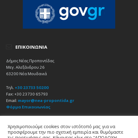
ΕΠΙΚΟΙΝΩΝΊΑ
Δήμος Νέας Προποντίδας
Μεγ. Αλεξάνδρου 26
63200 Νέα Μουδανιά
Τηλ.
+30 23733 50200
Fax: +30 23730 65793
Email:
mayor@nea-propontida.gr
Φόρμα Επικοινωνίας
Δήλωση Προσβασιμότητας
Χρησιμοποιούμε cookies στον ιστότοπό μας για να
προσφέρουμε την πιο σχετική εμπειρία και θυμόμαστε
Email
Facebook
YouTube
τις προτιμήσεις σας. Κάνοντας κλικ στο "ΑΠΟΔΟΧΗ