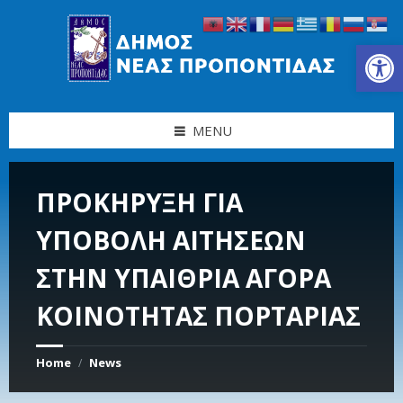
Skip
Skip
Skip
Skip
to
to
to
to
content
left
right
footer
Ανοίξτε τη γραμμή εργαλείων
sidebar
sidebar
MENU
ΠΡΟΚΗΡΥΞΗ ΓΙΑ
ΥΠΟΒΟΛΗ ΑΙΤΗΣΕΩΝ
ΣΤΗΝ ΥΠΑΙΘΡΙΑ ΑΓΟΡΑ
ΚΟΙΝΟΤΗΤΑΣ ΠΟΡΤΑΡΙΑΣ
Home
News
/