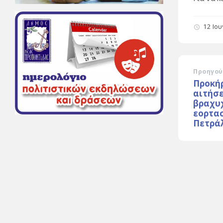
12 Ιο
Προηγού
Προκή
αιτήσ
βραχυχ
εορτα
Πετρά