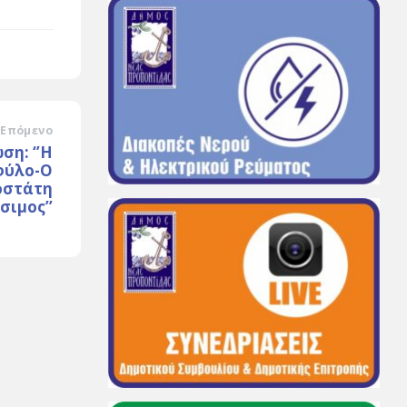
Επόμενο
ση: ‘’Η
 φύλο-Ο
οστάτη
σιμος’’