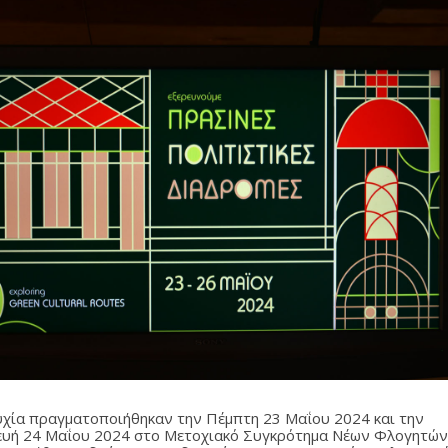
υχία πραγματοποιήθηκαν την Πέμπτη 23 Μαΐου 2024 και την
υή 24 Μαΐου 2024 στο Μετοχιακό Συγκρότημα Νέων Φλογητών