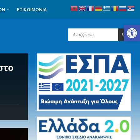
ΩΝ
ΕΠΙΚΟΙΝΩΝΊΑ
Ανοίξτε τη γραμμή εργαλείων
SEARCH:
στο