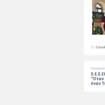
5 Ιουν
Προηγού
Ε.Ε.Ε.
''Ότα
έναν Τ