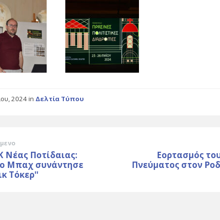
ίου, 2024
in
Δελτία Τύπου
μενο
ΕΚ Νέας Ποτίδαιας:
Εορτασμός του
ν ο Μπαχ συνάντησε
Πνεύματος στον Ρο
ικ Τόκερ''