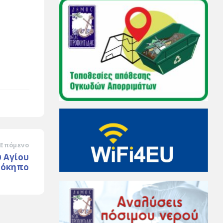
Επόμενο
 Αγίου
δόκηπο