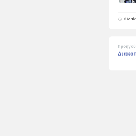
6 Μαΐ
Προηγού
Διακο