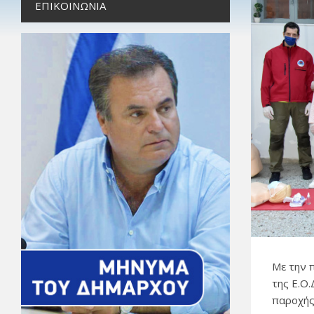
ΕΠΙΚΟΙΝΩΝΊΑ
Με την 
της Ε.Ο
παροχής