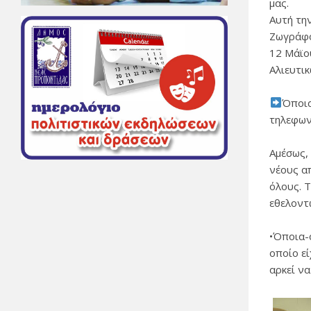
μας.
Αυτή τη
Ζωγράφο
12 Μάϊο
Αλιευτι
Όποια
τηλεφων
Αμέσως,
νέους α
όλους. Τ
εθελοντώ
•Όποια-
οποίο εί
αρκεί να