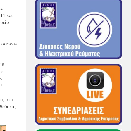
το
11 και
σείο
 το κάνει
28
σε
ων
ς!
α, στο
δεύσεις,