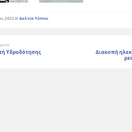
ου, 2022
in
Δελτία Τύπου
μενο
πή Υδροδότησης
Διακοπή ηλεκ
ρε