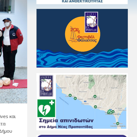
ives και
ατα
 Δήμου