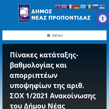
Skip
Skip
Skip
Skip
to
to
to
to
content
left
right
footer
Ανοίξτε τη γραμμή εργαλείων
sidebar
sidebar
MENU
Πίνακες κατάταξης-
βαθμολογίας και
απορριπτέων
υποψηφίων της αριθ.
ΣΟΧ 1/2021 Ανακοίνωσης
του Δήμου Νέας